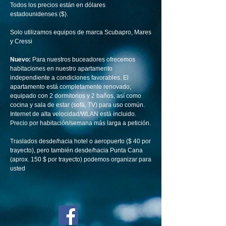
Todos los precios están en dólares
estadounidenses ($).
Solo utilizamos equipos de marca Scubapro, Mares
y Cressi
Nuevo:
Para nuestros buceadores ofrecemos
habitaciones en nuestro apartamento
independiente a condiciones favorables. El
apartamento está completamente renovado;
equipado con 2 dormitorios y 2 baños, así como
cocina y sala de estar (sofá, TV) para uso común.
Internet de alta velocidad/WLAN está incluido.
Precio por habitación/semana más larga a petición.
Traslados desde/hacia hotel o aeropuerto ($ 40 por
trayecto), pero también desde/hacia Punta Cana
(aprox. 150 $ por trayecto) podemos organizar para
usted